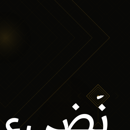
نُضيء