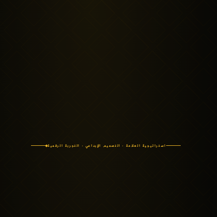
استراتيجية العلامة · التصميم الإبداعي · التجربة الرقمية